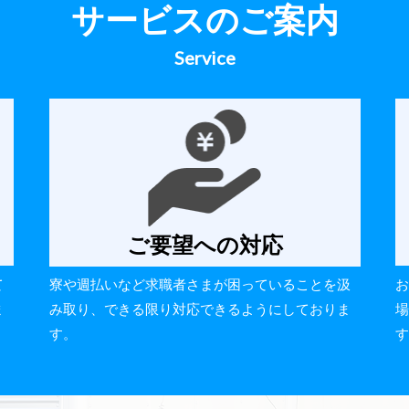
サービスのご案内
Service
ご要望への対応
て
お
寮や週払いなど求職者さまが困っていることを汲
ま
場
み取り、できる限り対応できるようにしておりま
す
す。