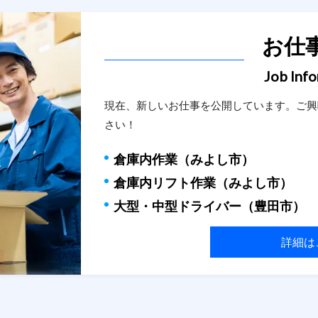
お仕
Job Inf
現在、新しいお仕事を公開しています。ご興
さい！
倉庫内作業（みよし市）
倉庫内リフト作業（みよし
市
）
大型・中型ドライバー（豊田
市
）
詳細は